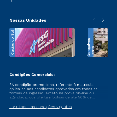
Nossas Unidades
Caxias do Sul
s
B
e
n
t
o
G
o
n
ç
a
l
v
e
Condições Comerciais:
*A condição promocional referente à matrícula –
aplica-se aos candidatos aprovados em todas as
formas de ingresso, exceto na prova on-line ou
agendada, que ofertam bolsas de até 50% de
desconto, ambos ingressantes no semestre vigente,
que ainda não tenham efetivado e/ou não tenham
abrir todas as condições vigentes
cancelado ou trancado sua matrícula em uma das
Instituições da Cruzeiro do Sul Educacional, no