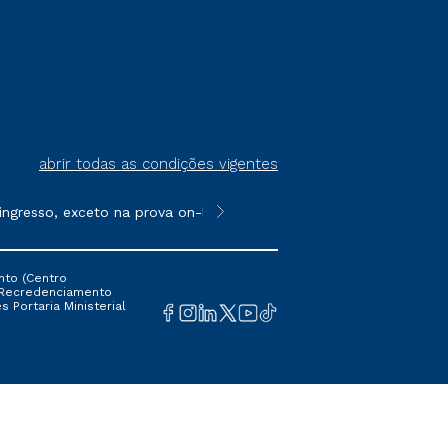
abrir todas as condições vigentes
resso, exceto na prova on-line ou agendada, que ofertam bolsas 
**Semipresencial é um formato do E
nto (Centro
 16 Recredenciamento
s Portaria Ministerial