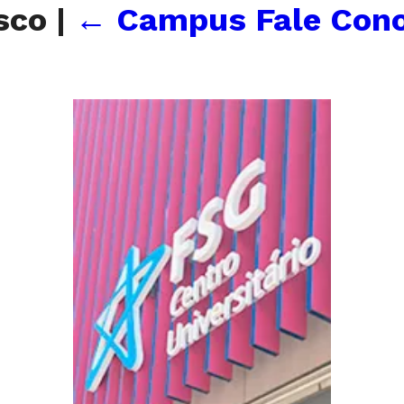
osco
|
←
Campus Fale Con