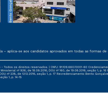
Bento Gonçalves
exposto no contrato de prestação de serviços.
– aplica-se aos candidatos aprovados em todas as formas de ing
 - Todos os direitos reservados. | CNPJ: 91.109.660/0001-60 Credenciame
ia Ministerial nº 936, de 18.08.2016, DOU nº 160, de 19.08.2016, seção 1, p.
6, DOU nº 238, de 13.12.2016, seção 1, p. 17 Recredenciamento Bento Gonçalve
eção 1, p. 14-15