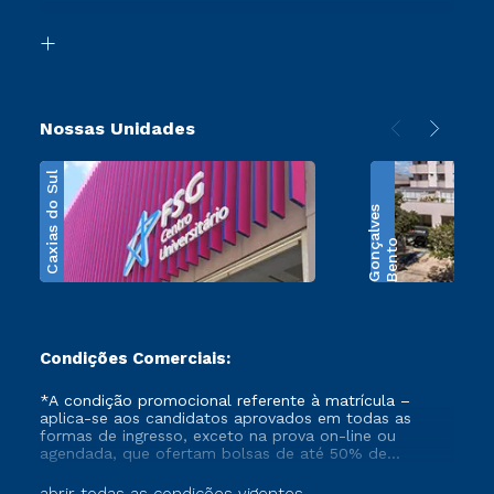
Segunda Graduação
Biblioteca
Transferência
Nossas Unidades
Caxias do Sul
s
B
e
n
t
o
G
o
n
ç
a
l
v
e
Condições Comerciais:
*A condição promocional referente à matrícula –
aplica-se aos candidatos aprovados em todas as
formas de ingresso, exceto na prova on-line ou
agendada, que ofertam bolsas de até 50% de
desconto, ambos ingressantes no semestre vigente,
que ainda não tenham efetivado e/ou não tenham