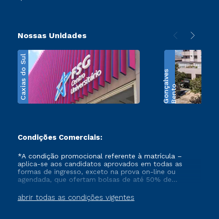
Nossas Unidades
Caxias do Sul
s
B
e
n
t
o
G
o
n
ç
a
l
v
e
Condições Comerciais:
*A condição promocional referente à matrícula –
aplica-se aos candidatos aprovados em todas as
formas de ingresso, exceto na prova on-line ou
agendada, que ofertam bolsas de até 50% de
desconto, ambos ingressantes no semestre vigente,
que ainda não tenham efetivado e/ou não tenham
abrir todas as condições vigentes
cancelado ou trancado sua matrícula em uma das
Instituições da Cruzeiro do Sul Educacional, no
período de 1 ano. Tais condições não se aplicam aos