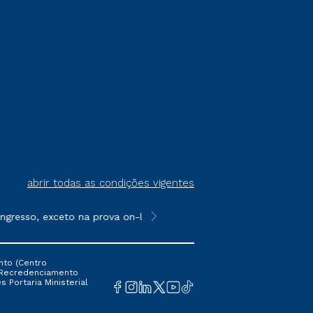
abrir todas as condições vigentes
gresso, exceto na prova on-line ou agendada, que ofertam bolsa
**Semipresencial é um formato do E
nto (Centro
 16 Recredenciamento
s Portaria Ministerial