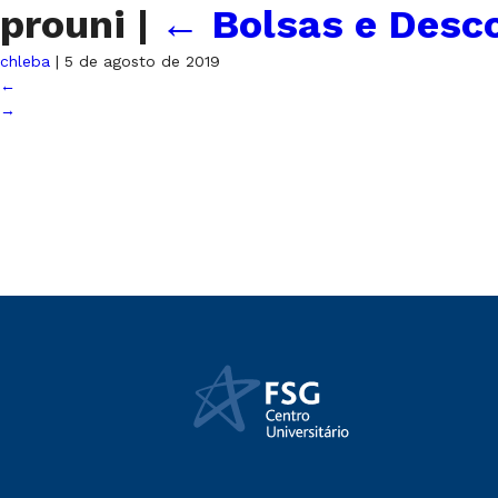
prouni
|
←
Bolsas e Desc
chleba
|
5 de agosto de 2019
←
→