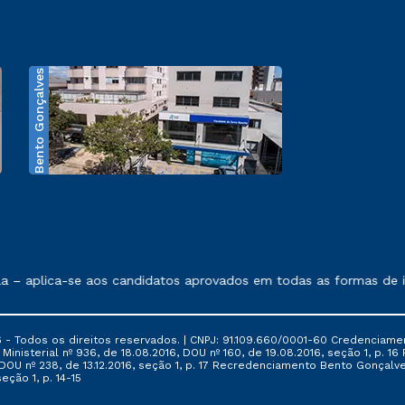
Bento Gonçalves
exposto no contrato de prestação de serviços.
 – aplica-se aos candidatos aprovados em todas as formas de in
 - Todos os direitos reservados. | CNPJ: 91.109.660/0001-60 Credenciame
ia Ministerial nº 936, de 18.08.2016, DOU nº 160, de 19.08.2016, seção 1, p.
6, DOU nº 238, de 13.12.2016, seção 1, p. 17 Recredenciamento Bento Gonçalve
eção 1, p. 14-15