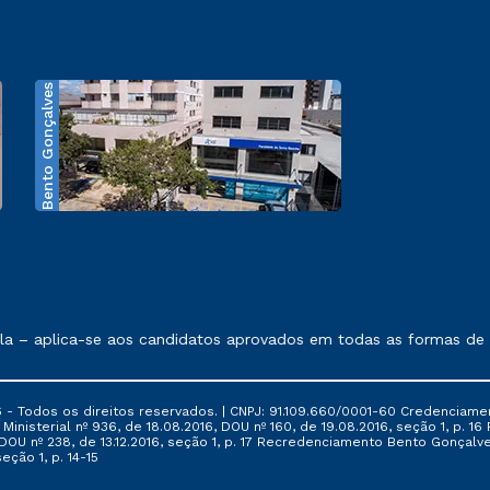
Bento Gonçalves
exposto no contrato de prestação de serviços.
 – aplica-se aos candidatos aprovados em todas as formas de in
 - Todos os direitos reservados. | CNPJ: 91.109.660/0001-60 Credenciame
ia Ministerial nº 936, de 18.08.2016, DOU nº 160, de 19.08.2016, seção 1, p.
6, DOU nº 238, de 13.12.2016, seção 1, p. 17 Recredenciamento Bento Gonçalve
eção 1, p. 14-15