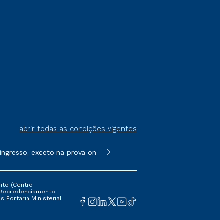
abrir todas as condições vigentes
gresso, exceto na prova on-line ou agendada, que ofertam bolsa
**Semipresencial é um formato do E
nto (Centro
 16 Recredenciamento
s Portaria Ministerial