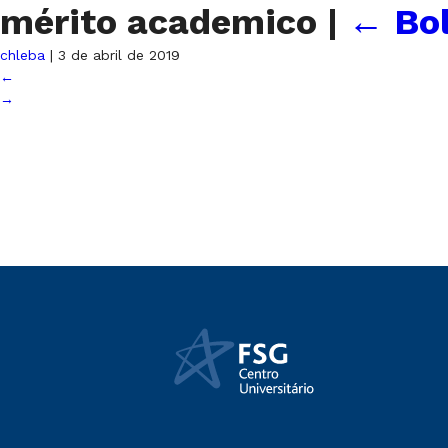
mérito academico
|
←
Bo
chleba
|
3 de abril de 2019
←
→