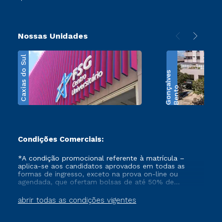
Nossas Unidades
Caxias do Sul
s
B
e
n
t
o
G
o
n
ç
a
l
v
e
Condições Comerciais:
*A condição promocional referente à matrícula –
aplica-se aos candidatos aprovados em todas as
formas de ingresso, exceto na prova on-line ou
agendada, que ofertam bolsas de até 50% de
desconto, ambos ingressantes no semestre vigente,
que ainda não tenham efetivado e/ou não tenham
abrir todas as condições vigentes
cancelado ou trancado sua matrícula em uma das
Instituições da Cruzeiro do Sul Educacional, no
período de 1 ano. Tais condições não se aplicam aos