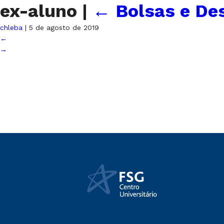
ex-aluno
|
←
Bolsas e De
chleba
|
5 de agosto de 2019
←
→