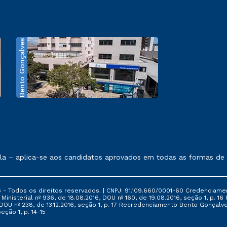
Bento Gonçalves
exposto no contrato de prestação de serviços.
 – aplica-se aos candidatos aprovados em todas as formas de in
 - Todos os direitos reservados. | CNPJ: 91.109.660/0001-60 Credenciame
ia Ministerial nº 936, de 18.08.2016, DOU nº 160, de 19.08.2016, seção 1, p.
6, DOU nº 238, de 13.12.2016, seção 1, p. 17 Recredenciamento Bento Gonçalve
eção 1, p. 14-15