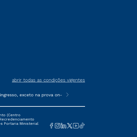
abrir todas as condições vigentes
gresso, exceto na prova on-line ou agendada, que ofertam bolsas
**Semipresencial é um formato do E
nto (Centro
 16 Recredenciamento
s Portaria Ministerial