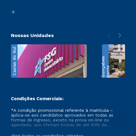
Segunda Graduação
Biblioteca
Transferência
Nossas Unidades
Caxias do Sul
s
B
e
n
t
o
G
o
n
ç
a
l
v
e
Condições Comerciais:
*A condição promocional referente à matrícula –
aplica-se aos candidatos aprovados em todas as
formas de ingresso, exceto na prova on-line ou
agendada, que ofertam bolsas de até 50% de
desconto, ambos ingressantes no semestre vigente,
que ainda não tenham efetivado e/ou não tenham