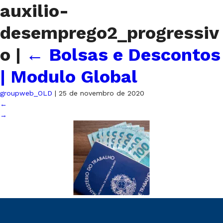
auxilio-
desemprego2_progressiv
o
|
←
Bolsas e Descontos
| Modulo Global
groupweb_OLD
|
25 de novembro de 2020
←
→