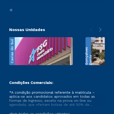
Segunda Graduação
Biblioteca
Transferência
Nossas Unidades
Caxias do Sul
s
B
e
n
t
o
G
o
n
ç
a
l
v
e
Condições Comerciais:
*A condição promocional referente à matrícula –
aplica-se aos candidatos aprovados em todas as
formas de ingresso, exceto na prova on-line ou
agendada, que ofertam bolsas de até 50% de
desconto, ambos ingressantes no semestre vigente,
que ainda não tenham efetivado e/ou não tenham