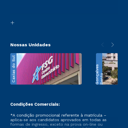
Canais de Atendimento
Retorne ao Curso
Acessibilidade
Segunda Graduação
Biblioteca
Transferência
Nossas Unidades
Caxias do Sul
s
B
e
n
t
o
G
o
n
ç
a
l
v
e
Condições Comerciais:
*A condição promocional referente à matrícula –
aplica-se aos candidatos aprovados em todas as
formas de ingresso, exceto na prova on-line ou