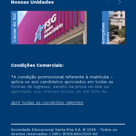
Nossas Unidades
Caxias do Sul
s
B
e
n
t
o
G
o
n
ç
a
l
v
e
Condições Comerciais:
*A condição promocional referente à matrícula –
aplica-se aos candidatos aprovados em todas as
formas de ingresso, exceto na prova on-line ou
agendada, que ofertam bolsas de até 50% de
desconto, ambos ingressantes no semestre vigente,
que ainda não tenham efetivado e/ou não tenham
abrir todas as condições vigentes
cancelado ou trancado sua matrícula em uma das
Instituições da Cruzeiro do Sul Educacional, no
período de 1 ano. Tais condições não se aplicam aos
cursos de Medicina, e também para matriculados via
FIES, Prouni e outros programas governamentais, e
Sociedade Educacional Santa Rita S.A. © 2026 - Todos os
não se acumula com nenhuma outra campanha
direitos reservados. | CNPJ: 91.109.660/0001-60
ofertada pela Instituição.