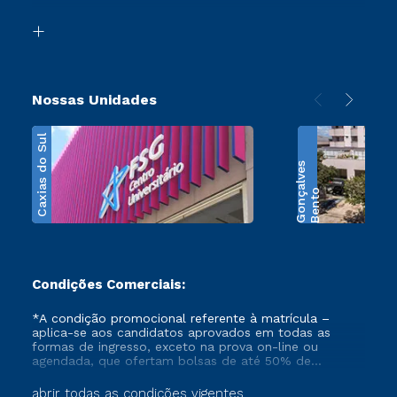
Segunda Graduação
Biblioteca
Transferência
Nossas Unidades
Caxias do Sul
s
B
e
n
t
o
G
o
n
ç
a
l
v
e
Condições Comerciais:
*A condição promocional referente à matrícula –
aplica-se aos candidatos aprovados em todas as
formas de ingresso, exceto na prova on-line ou
agendada, que ofertam bolsas de até 50% de
desconto, ambos ingressantes no semestre vigente,
que ainda não tenham efetivado e/ou não tenham
abrir todas as condições vigentes