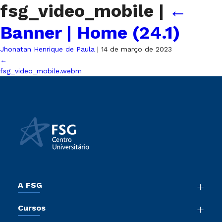
fsg_video_mobile
|
←
Banner | Home (24.1)
Jhonatan Henrique de Paula
|
14 de março de 2023
←
fsg_video_mobile.webm
A FSG
Nossa História
Cursos
Sala de Imprensa
Graduação