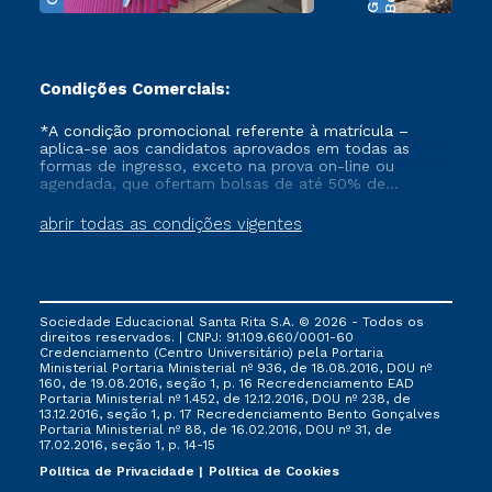
Condições Comerciais:
*A condição promocional referente à matrícula –
aplica-se aos candidatos aprovados em todas as
formas de ingresso, exceto na prova on-line ou
agendada, que ofertam bolsas de até 50% de
desconto, ambos ingressantes no semestre vigente,
que ainda não tenham efetivado e/ou não tenham
abrir todas as condições vigentes
cancelado ou trancado sua matrícula em uma das
Instituições da Cruzeiro do Sul Educacional, no
período de 1 ano. Tais condições não se aplicam aos
cursos de Medicina, e também para matriculados via
FIES, Prouni e outros programas governamentais, e
Sociedade Educacional Santa Rita S.A. © 2026 - Todos os
não se acumula com nenhuma outra campanha
direitos reservados. | CNPJ: 91.109.660/0001-60
ofertada pela Instituição.
Credenciamento (Centro Universitário) pela Portaria
Ministerial Portaria Ministerial nº 936, de 18.08.2016, DOU nº
160, de 19.08.2016, seção 1, p. 16 Recredenciamento EAD
Portaria Ministerial nº 1.452, de 12.12.2016, DOU nº 238, de
13.12.2016, seção 1, p. 17 Recredenciamento Bento Gonçalves
Portaria Ministerial nº 88, de 16.02.2016, DOU nº 31, de
17.02.2016, seção 1, p. 14-15
Política de Privacidade
Política de Cookies