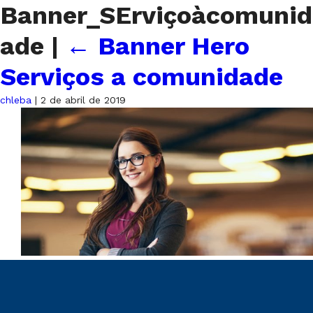
Banner_SErviçoàcomunid
ade
|
←
Banner Hero
Serviços a comunidade
chleba
|
2 de abril de 2019