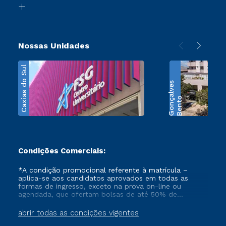
Transferência
Nossas Unidades
Caxias do Sul
s
B
e
n
t
o
G
o
n
ç
a
l
v
e
Condições Comerciais:
*A condição promocional referente à matrícula –
aplica-se aos candidatos aprovados em todas as
formas de ingresso, exceto na prova on-line ou
agendada, que ofertam bolsas de até 50% de
desconto, ambos ingressantes no semestre vigente,
que ainda não tenham efetivado e/ou não tenham
abrir todas as condições vigentes
cancelado ou trancado sua matrícula em uma das