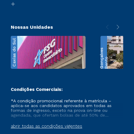
Transferência
Nossas Unidades
Caxias do Sul
s
B
e
n
t
o
G
o
n
ç
a
l
v
e
Condições Comerciais:
*A condição promocional referente à matrícula –
aplica-se aos candidatos aprovados em todas as
formas de ingresso, exceto na prova on-line ou
agendada, que ofertam bolsas de até 50% de
desconto, ambos ingressantes no semestre vigente,
que ainda não tenham efetivado e/ou não tenham
abrir todas as condições vigentes
cancelado ou trancado sua matrícula em uma das