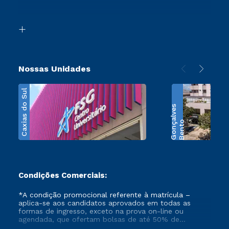
Acessibilidade
Segunda Graduação
Biblioteca
Transferência
Nossas Unidades
Caxias do Sul
s
B
e
n
t
o
G
o
n
ç
a
l
v
e
Condições Comerciais:
*A condição promocional referente à matrícula –
aplica-se aos candidatos aprovados em todas as
formas de ingresso, exceto na prova on-line ou
agendada, que ofertam bolsas de até 50% de
desconto, ambos ingressantes no semestre vigente,