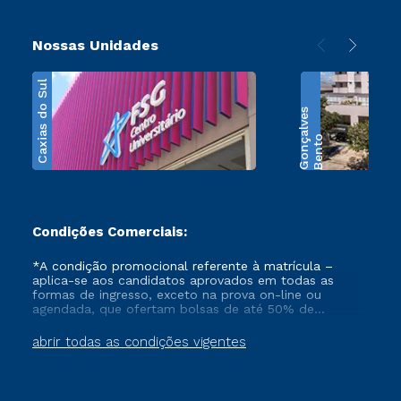
Nossas Unidades
Caxias do Sul
s
B
e
n
t
o
G
o
n
ç
a
l
v
e
Condições Comerciais:
*A condição promocional referente à matrícula –
aplica-se aos candidatos aprovados em todas as
formas de ingresso, exceto na prova on-line ou
agendada, que ofertam bolsas de até 50% de
desconto, ambos ingressantes no semestre vigente,
que ainda não tenham efetivado e/ou não tenham
abrir todas as condições vigentes
cancelado ou trancado sua matrícula em uma das
Instituições da Cruzeiro do Sul Educacional, no
período de 1 ano. Tais condições não se aplicam aos
cursos de Medicina, e também para matriculados via