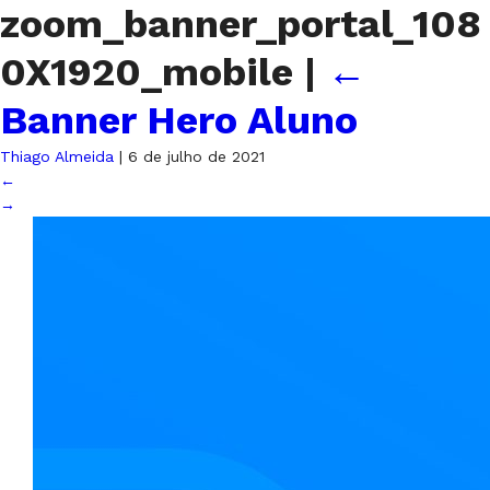
zoom_banner_portal_108
0X1920_mobile
|
←
Banner Hero Aluno
Thiago Almeida
|
6 de julho de 2021
←
→