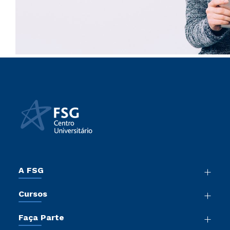
A FSG
Nossa História
Cursos
Sala de Imprensa
Graduação
Trabalhe Conosco
Faça Parte
Pós-Graduação
Sou Colaborador