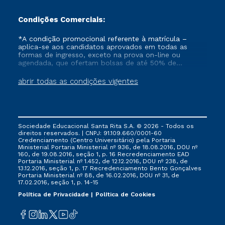
Condições Comerciais:
*A condição promocional referente à matrícula –
aplica-se aos candidatos aprovados em todas as
formas de ingresso, exceto na prova on-line ou
agendada, que ofertam bolsas de até 50% de
desconto, ambos ingressantes no semestre vigente,
que ainda não tenham efetivado e/ou não tenham
abrir todas as condições vigentes
cancelado ou trancado sua matrícula em uma das
Instituições da Cruzeiro do Sul Educacional, no
período de 1 ano. Tais condições não se aplicam aos
cursos de Medicina, e também para matriculados via
FIES, Prouni e outros programas governamentais, e
Sociedade Educacional Santa Rita S.A. © 2026 - Todos os
não se acumula com nenhuma outra campanha
direitos reservados. | CNPJ: 91.109.660/0001-60
ofertada pela Instituição.
Credenciamento (Centro Universitário) pela Portaria
Ministerial Portaria Ministerial nº 936, de 18.08.2016, DOU nº
160, de 19.08.2016, seção 1, p. 16 Recredenciamento EAD
Portaria Ministerial nº 1.452, de 12.12.2016, DOU nº 238, de
13.12.2016, seção 1, p. 17 Recredenciamento Bento Gonçalves
Portaria Ministerial nº 88, de 16.02.2016, DOU nº 31, de
17.02.2016, seção 1, p. 14-15
Política de Privacidade
Política de Cookies