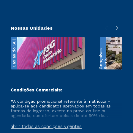
Biblioteca
Transferência
Nossas Unidades
Caxias do Sul
s
B
e
n
t
o
G
o
n
ç
a
l
v
e
Condições Comerciais:
*A condição promocional referente à matrícula –
aplica-se aos candidatos aprovados em todas as
formas de ingresso, exceto na prova on-line ou
agendada, que ofertam bolsas de até 50% de
desconto, ambos ingressantes no semestre vigente,
que ainda não tenham efetivado e/ou não tenham
abrir todas as condições vigentes
cancelado ou trancado sua matrícula em uma das