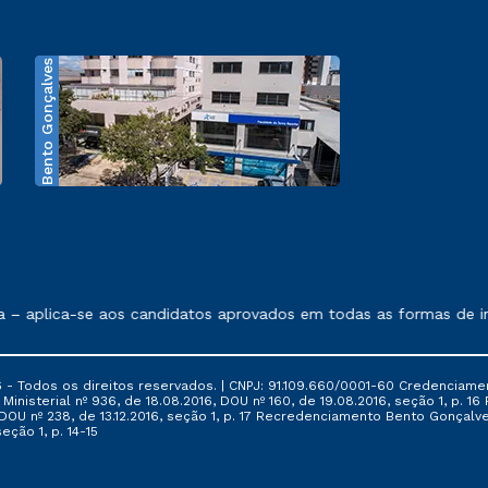
Bento Gonçalves
exposto no contrato de prestação de serviços.
aplica-se aos candidatos aprovados em todas as formas de ingre
 - Todos os direitos reservados. | CNPJ: 91.109.660/0001-60 Credenciame
ia Ministerial nº 936, de 18.08.2016, DOU nº 160, de 19.08.2016, seção 1, p.
6, DOU nº 238, de 13.12.2016, seção 1, p. 17 Recredenciamento Bento Gonçalve
eção 1, p. 14-15