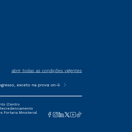
abrir todas as condições vigentes
sso, exceto na prova on-line ou agendada, que ofertam bolsas de
**Semipresencial é um formato do E
nto (Centro
 16 Recredenciamento
s Portaria Ministerial