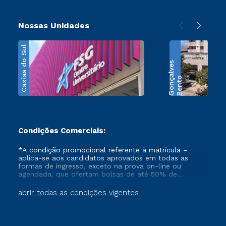
Nossas Unidades
Caxias do Sul
s
B
e
n
t
o
G
o
n
ç
a
l
v
e
Condições Comerciais:
*A condição promocional referente à matrícula –
aplica-se aos candidatos aprovados em todas as
formas de ingresso, exceto na prova on-line ou
agendada, que ofertam bolsas de até 50% de
desconto, ambos ingressantes no semestre vigente,
que ainda não tenham efetivado e/ou não tenham
abrir todas as condições vigentes
cancelado ou trancado sua matrícula em uma das
Instituições da Cruzeiro do Sul Educacional, no
período de 1 ano. Tais condições não se aplicam aos
cursos de Medicina, e também para matriculados via