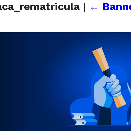
ca_rematricula
|
←
Banne