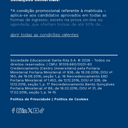
*A condição promocional referente à matrícula –
aplica-se aos candidatos aprovados em todas as
formas de ingresso, exceto na prova on-line ou
agendada, que ofertam bolsas de até 50% de
desconto, ambos ingressantes no semestre vigente,
que ainda não tenham efetivado e/ou não tenham
abrir todas as condições vigentes
cancelado ou trancado sua matrícula em uma das
Instituições da Cruzeiro do Sul Educacional, no
período de 1 ano. Tais condições não se aplicam aos
cursos de Medicina, e também para matriculados via
FIES, Prouni e outros programas governamentais, e
Sociedade Educacional Santa Rita S.A. © 2026 - Todos os
não se acumula com nenhuma outra campanha
direitos reservados. | CNPJ: 91.109.660/0001-60
ofertada pela Instituição.
Credenciamento (Centro Universitário) pela Portaria
Ministerial Portaria Ministerial nº 936, de 18.08.2016, DOU nº
160, de 19.08.2016, seção 1, p. 16 Recredenciamento EAD
Portaria Ministerial nº 1.452, de 12.12.2016, DOU nº 238, de
13.12.2016, seção 1, p. 17 Recredenciamento Bento Gonçalves
Portaria Ministerial nº 88, de 16.02.2016, DOU nº 31, de
17.02.2016, seção 1, p. 14-15
Política de Privacidade
Política de Cookies