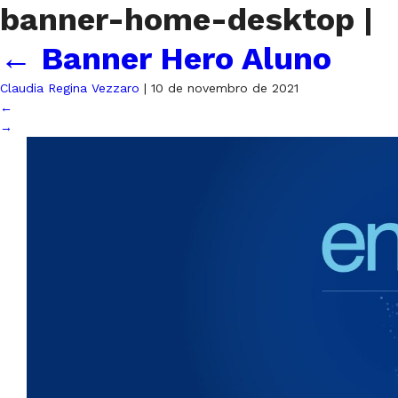
banner-home-desktop
|
←
Banner Hero Aluno
Claudia Regina Vezzaro
|
10 de novembro de 2021
←
→