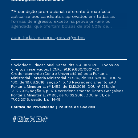
*A condição promocional referente à matrícula –
aplica-se aos candidatos aprovados em todas as
formas de ingresso, exceto na prova on-line ou
agendada, que ofertam bolsas de até 50% de
desconto, ambos ingressantes no semestre vigente,
que ainda não tenham efetivado e/ou não tenham
abrir todas as condições vigentes
cancelado ou trancado sua matrícula em uma das
Instituições da Cruzeiro do Sul Educacional, no
período de 1 ano. Tais condições não se aplicam aos
cursos de Medicina, e também para matriculados via
FIES, Prouni e outros programas governamentais, e
Sociedade Educacional Santa Rita S.A. © 2026 - Todos os
não se acumula com nenhuma outra campanha
direitos reservados. | CNPJ: 91.109.660/0001-60
ofertada pela Instituição.
Credenciamento (Centro Universitário) pela Portaria
Ministerial Portaria Ministerial nº 936, de 18.08.2016, DOU nº
160, de 19.08.2016, seção 1, p. 16 Recredenciamento EAD
Portaria Ministerial nº 1.452, de 12.12.2016, DOU nº 238, de
13.12.2016, seção 1, p. 17 Recredenciamento Bento Gonçalves
Portaria Ministerial nº 88, de 16.02.2016, DOU nº 31, de
17.02.2016, seção 1, p. 14-15
Política de Privacidade
Política de Cookies