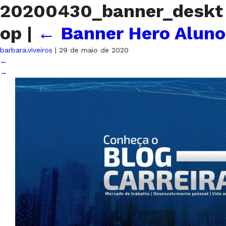
20200430_banner_deskt
op
|
←
Banner Hero Aluno
barbara.viveiros
|
29 de maio de 2020
←
→