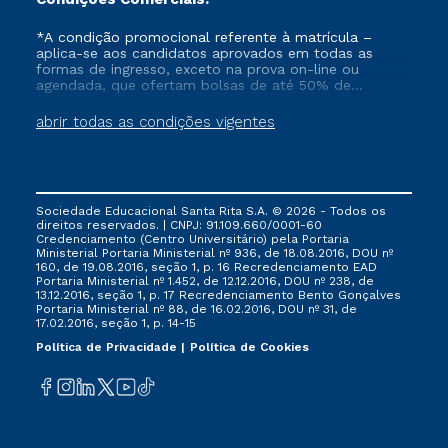
*A condição promocional referente à matrícula –
aplica-se aos candidatos aprovados em todas as
formas de ingresso, exceto na prova on-line ou
agendada, que ofertam bolsas de até 50% de
desconto, ambos ingressantes no semestre vigente,
que ainda não tenham efetivado e/ou não tenham
abrir todas as condições vigentes
cancelado ou trancado sua matrícula em uma das
Instituições da Cruzeiro do Sul Educacional, no
período de 1 ano. Tais condições não se aplicam aos
cursos de Medicina, e também para matriculados via
FIES, Prouni e outros programas governamentais, e
Sociedade Educacional Santa Rita S.A. © 2026 - Todos os
não se acumula com nenhuma outra campanha
direitos reservados. | CNPJ: 91.109.660/0001-60
ofertada pela Instituição.
Credenciamento (Centro Universitário) pela Portaria
Ministerial Portaria Ministerial nº 936, de 18.08.2016, DOU nº
160, de 19.08.2016, seção 1, p. 16 Recredenciamento EAD
Portaria Ministerial nº 1.452, de 12.12.2016, DOU nº 238, de
13.12.2016, seção 1, p. 17 Recredenciamento Bento Gonçalves
Portaria Ministerial nº 88, de 16.02.2016, DOU nº 31, de
17.02.2016, seção 1, p. 14-15
Política de Privacidade
Política de Cookies