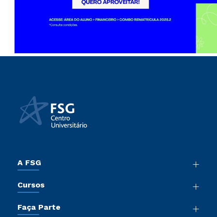
A FSG
Nossa História
Cursos
Sala de Imprensa
Graduação
Trabalhe Conosco
Faça Parte
Pós-Graduação
Sou Colaborador