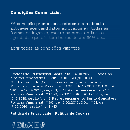
Condições Comerciais:
*A condição promocional referente à matrícula –
aplica-se aos candidatos aprovados em todas as
formas de ingresso, exceto na prova on-line ou
agendada, que ofertam bolsas de até 50% de
desconto, ambos ingressantes no semestre vigente,
que ainda não tenham efetivado e/ou não tenham
abrir todas as condições vigentes
cancelado ou trancado sua matrícula em uma das
Instituições da Cruzeiro do Sul Educacional, no
período de 1 ano. Tais condições não se aplicam aos
cursos de Medicina, e também para matriculados via
FIES, Prouni e outros programas governamentais, e
Sociedade Educacional Santa Rita S.A. © 2026 - Todos os
não se acumula com nenhuma outra campanha
direitos reservados. | CNPJ: 91.109.660/0001-60
ofertada pela Instituição.
Credenciamento (Centro Universitário) pela Portaria
Ministerial Portaria Ministerial nº 936, de 18.08.2016, DOU nº
160, de 19.08.2016, seção 1, p. 16 Recredenciamento EAD
Portaria Ministerial nº 1.452, de 12.12.2016, DOU nº 238, de
13.12.2016, seção 1, p. 17 Recredenciamento Bento Gonçalves
Portaria Ministerial nº 88, de 16.02.2016, DOU nº 31, de
17.02.2016, seção 1, p. 14-15
Política de Privacidade
Política de Cookies