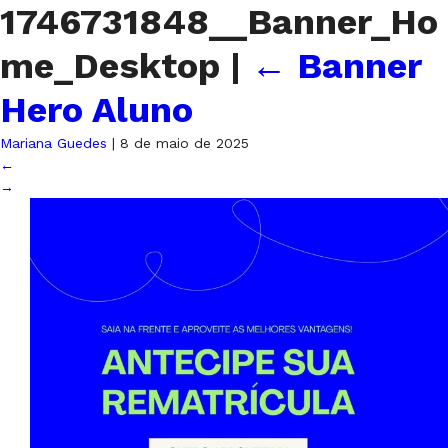
1746731848__Banner_Ho
me_Desktop
|
←
Banner
Hero Aluno
Mariana Guedes
|
8 de maio de 2025
←
→