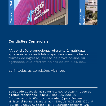
Caxias do Sul
s
B
e
n
t
o
G
o
n
ç
a
l
v
e
Condições Comerciais:
*A condição promocional referente à matrícula –
aplica-se aos candidatos aprovados em todas as
formas de ingresso, exceto na prova on-line ou
agendada, que ofertam bolsas de até 50% de
desconto, ambos ingressantes no semestre vigente,
que ainda não tenham efetivado e/ou não tenham
abrir todas as condições vigentes
cancelado ou trancado sua matrícula em uma das
Instituições da Cruzeiro do Sul Educacional, no
período de 1 ano. Tais condições não se aplicam aos
cursos de Medicina, e também para matriculados via
FIES, Prouni e outros programas governamentais, e
Sociedade Educacional Santa Rita S.A. © 2026 - Todos os
não se acumula com nenhuma outra campanha
direitos reservados. | CNPJ: 91.109.660/0001-60
ofertada pela Instituição.
Credenciamento (Centro Universitário) pela Portaria
Ministerial Portaria Ministerial nº 936, de 18.08.2016, DOU nº
160, de 19.08.2016, seção 1, p. 16 Recredenciamento EAD