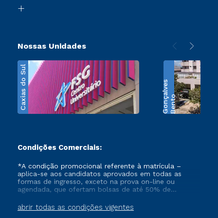
Biblioteca
Transferência
Nossas Unidades
Caxias do Sul
s
B
e
n
t
o
G
o
n
ç
a
l
v
e
Condições Comerciais:
*A condição promocional referente à matrícula –
aplica-se aos candidatos aprovados em todas as
formas de ingresso, exceto na prova on-line ou
agendada, que ofertam bolsas de até 50% de
desconto, ambos ingressantes no semestre vigente,
que ainda não tenham efetivado e/ou não tenham
abrir todas as condições vigentes
cancelado ou trancado sua matrícula em uma das