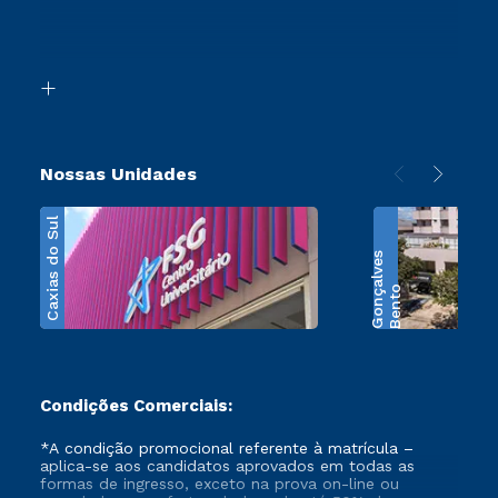
Canais de Atendimento
Retorne ao Curso
Acessibilidade
Segunda Graduação
Biblioteca
Transferência
Nossas Unidades
Caxias do Sul
s
B
e
n
t
o
G
o
n
ç
a
l
v
e
Condições Comerciais:
*A condição promocional referente à matrícula –
aplica-se aos candidatos aprovados em todas as
formas de ingresso, exceto na prova on-line ou