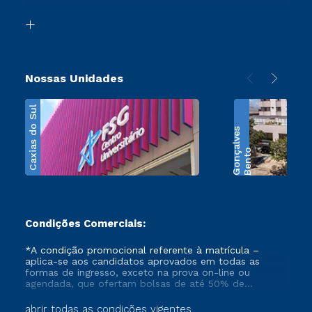
Segunda Graduação
Biblioteca
Transferência
Nossas Unidades
Caxias do Sul
s
B
e
n
t
o
G
o
n
ç
a
l
v
e
Condições Comerciais:
*A condição promocional referente à matrícula –
aplica-se aos candidatos aprovados em todas as
formas de ingresso, exceto na prova on-line ou
agendada, que ofertam bolsas de até 50% de
desconto, ambos ingressantes no semestre vigente,
que ainda não tenham efetivado e/ou não tenham
abrir todas as condições vigentes