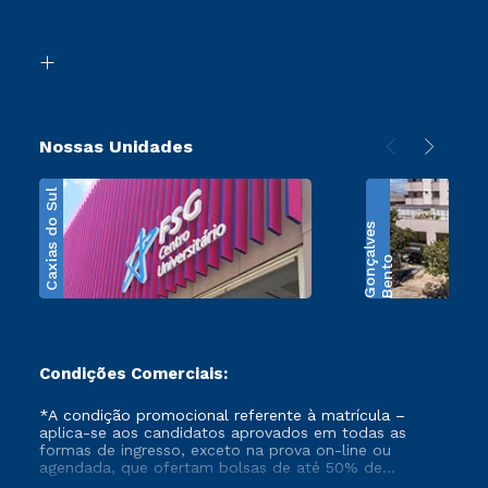
Acessibilidade
Segunda Graduação
Biblioteca
Transferência
Nossas Unidades
Caxias do Sul
s
B
e
n
t
o
G
o
n
ç
a
l
v
e
Condições Comerciais:
*A condição promocional referente à matrícula –
aplica-se aos candidatos aprovados em todas as
formas de ingresso, exceto na prova on-line ou
agendada, que ofertam bolsas de até 50% de
desconto, ambos ingressantes no semestre vigente,