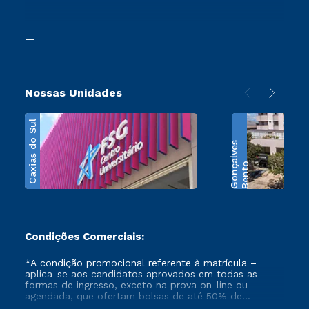
Acessibilidade
Segunda Graduação
Biblioteca
Transferência
Nossas Unidades
Caxias do Sul
s
B
e
n
t
o
G
o
n
ç
a
l
v
e
Condições Comerciais:
*A condição promocional referente à matrícula –
aplica-se aos candidatos aprovados em todas as
formas de ingresso, exceto na prova on-line ou
agendada, que ofertam bolsas de até 50% de
desconto, ambos ingressantes no semestre vigente,