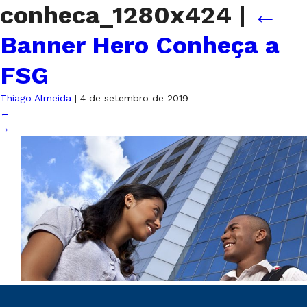
conheca_1280x424
|
←
Banner Hero Conheça a
FSG
Thiago Almeida
|
4 de setembro de 2019
←
→