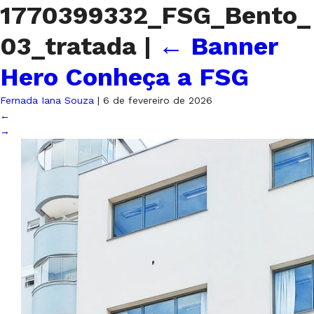
1770399332_FSG_Bento_
03_tratada
|
←
Banner
Hero Conheça a FSG
Fernada Iana Souza
|
6 de fevereiro de 2026
←
→