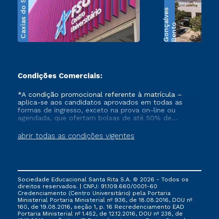
Caxias do Sul
s
B
e
n
t
o
G
o
n
ç
a
l
v
e
Condições Comerciais:
*A condição promocional referente à matrícula –
aplica-se aos candidatos aprovados em todas as
formas de ingresso, exceto na prova on-line ou
agendada, que ofertam bolsas de até 50% de
desconto, ambos ingressantes no semestre vigente,
que ainda não tenham efetivado e/ou não tenham
abrir todas as condições vigentes
cancelado ou trancado sua matrícula em uma das
Instituições da Cruzeiro do Sul Educacional, no
período de 1 ano. Tais condições não se aplicam aos
cursos de Medicina, e também para matriculados via
FIES, Prouni e outros programas governamentais, e
Sociedade Educacional Santa Rita S.A. © 2026 - Todos os
não se acumula com nenhuma outra campanha
direitos reservados. | CNPJ: 91.109.660/0001-60
ofertada pela Instituição.
Credenciamento (Centro Universitário) pela Portaria
Ministerial Portaria Ministerial nº 936, de 18.08.2016, DOU nº
160, de 19.08.2016, seção 1, p. 16 Recredenciamento EAD
Portaria Ministerial nº 1.452, de 12.12.2016, DOU nº 238, de