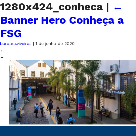
1280x424_conheca
|
←
Banner Hero Conheça a
FSG
barbara.viveiros
|
1 de junho de 2020
←
→