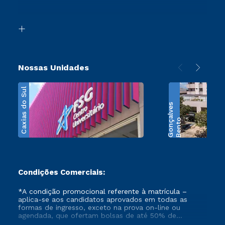
Acessibilidade
Segunda Graduação
Biblioteca
Transferência
Nossas Unidades
Caxias do Sul
s
B
e
n
t
o
G
o
n
ç
a
l
v
e
Condições Comerciais:
*A condição promocional referente à matrícula –
aplica-se aos candidatos aprovados em todas as
formas de ingresso, exceto na prova on-line ou
agendada, que ofertam bolsas de até 50% de
desconto, ambos ingressantes no semestre vigente,