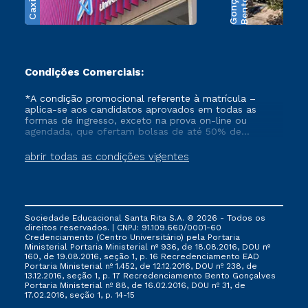
s
B
e
n
t
o
G
o
n
ç
a
l
v
e
Condições Comerciais:
*A condição promocional referente à matrícula –
aplica-se aos candidatos aprovados em todas as
formas de ingresso, exceto na prova on-line ou
agendada, que ofertam bolsas de até 50% de
desconto, ambos ingressantes no semestre vigente,
que ainda não tenham efetivado e/ou não tenham
abrir todas as condições vigentes
cancelado ou trancado sua matrícula em uma das
Instituições da Cruzeiro do Sul Educacional, no
período de 1 ano. Tais condições não se aplicam aos
cursos de Medicina, e também para matriculados via
FIES, Prouni e outros programas governamentais, e
Sociedade Educacional Santa Rita S.A. © 2026 - Todos os
não se acumula com nenhuma outra campanha
direitos reservados. | CNPJ: 91.109.660/0001-60
ofertada pela Instituição.
Credenciamento (Centro Universitário) pela Portaria
Ministerial Portaria Ministerial nº 936, de 18.08.2016, DOU nº
160, de 19.08.2016, seção 1, p. 16 Recredenciamento EAD
Portaria Ministerial nº 1.452, de 12.12.2016, DOU nº 238, de
13.12.2016, seção 1, p. 17 Recredenciamento Bento Gonçalves
Portaria Ministerial nº 88, de 16.02.2016, DOU nº 31, de
17.02.2016, seção 1, p. 14-15