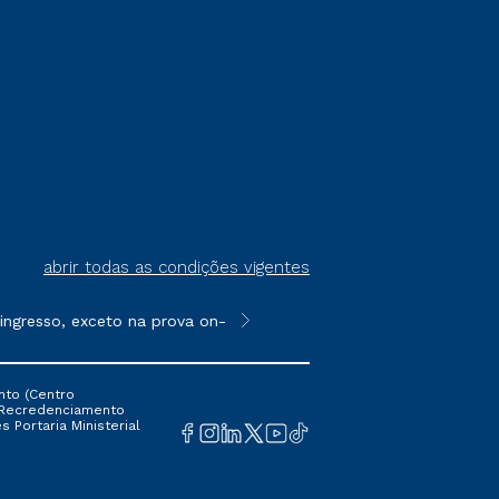
abrir todas as condições vigentes
gresso, exceto na prova on-line ou agendada, que ofertam bolsas
**Semipresencial é um formato do E
nto (Centro
 16 Recredenciamento
s Portaria Ministerial