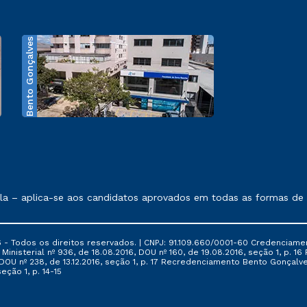
Bento Gonçalves
exposto no contrato de prestação de serviços.
 – aplica-se aos candidatos aprovados em todas as formas de in
 - Todos os direitos reservados. | CNPJ: 91.109.660/0001-60 Credenciame
ia Ministerial nº 936, de 18.08.2016, DOU nº 160, de 19.08.2016, seção 1, p.
6, DOU nº 238, de 13.12.2016, seção 1, p. 17 Recredenciamento Bento Gonçalve
eção 1, p. 14-15