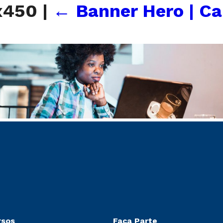
x450
|
←
Banner Hero | C
rsos
Faça Parte