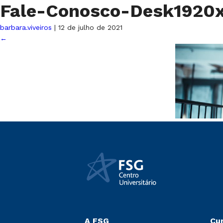
Fale-Conosco-Desk1920
barbara.viveiros
|
12 de julho de 2021
←
A FSG
Cu