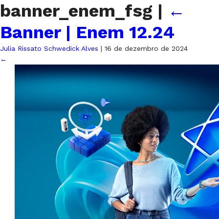
banner_enem_fsg
|
←
Banner | Enem 12.24
Julia Rissato Schwedick Alves
|
16 de dezembro de 2024
←