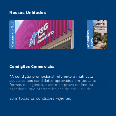
Nossas Unidades
Caxias do Sul
s
B
e
n
t
o
G
o
n
ç
a
l
v
e
Condições Comerciais:
*A condição promocional referente à matrícula –
aplica-se aos candidatos aprovados em todas as
formas de ingresso, exceto na prova on-line ou
agendada, que ofertam bolsas de até 50% de
desconto, ambos ingressantes no semestre vigente,
que ainda não tenham efetivado e/ou não tenham
abrir todas as condições vigentes
cancelado ou trancado sua matrícula em uma das
Instituições da Cruzeiro do Sul Educacional, no
período de 1 ano. Tais condições não se aplicam aos
cursos de Medicina, e também para matriculados via