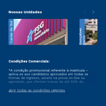
Nossas Unidades
Caxias do Sul
s
B
e
n
t
o
G
o
n
ç
a
l
v
e
Condições Comerciais:
*A condição promocional referente à matrícula –
aplica-se aos candidatos aprovados em todas as
formas de ingresso, exceto na prova on-line ou
agendada, que ofertam bolsas de até 50% de
desconto, ambos ingressantes no semestre vigente,
que ainda não tenham efetivado e/ou não tenham
abrir todas as condições vigentes
cancelado ou trancado sua matrícula em uma das
Instituições da Cruzeiro do Sul Educacional, no
período de 1 ano. Tais condições não se aplicam aos
cursos de Medicina, e também para matriculados via