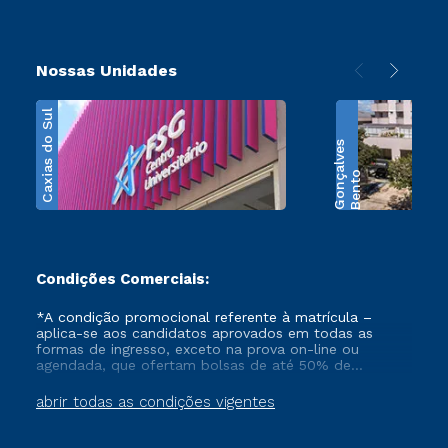
Nossas Unidades
Caxias do Sul
s
B
e
n
t
o
G
o
n
ç
a
l
v
e
Condições Comerciais:
*A condição promocional referente à matrícula –
aplica-se aos candidatos aprovados em todas as
formas de ingresso, exceto na prova on-line ou
agendada, que ofertam bolsas de até 50% de
desconto, ambos ingressantes no semestre vigente,
que ainda não tenham efetivado e/ou não tenham
abrir todas as condições vigentes
cancelado ou trancado sua matrícula em uma das
Instituições da Cruzeiro do Sul Educacional, no
período de 1 ano. Tais condições não se aplicam aos