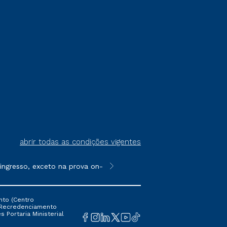
abrir todas as condições vigentes
resso, exceto na prova on-line ou agendada, que ofertam bolsas
**Semipresencial é um formato do E
nto (Centro
 16 Recredenciamento
s Portaria Ministerial