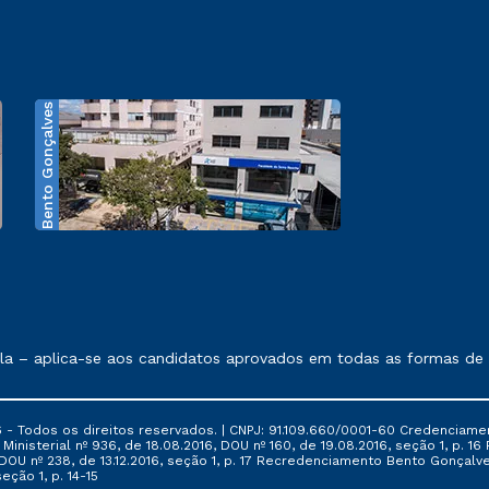
Bento Gonçalves
exposto no contrato de prestação de serviços.
 – aplica-se aos candidatos aprovados em todas as formas de ing
 - Todos os direitos reservados. | CNPJ: 91.109.660/0001-60 Credenciame
ia Ministerial nº 936, de 18.08.2016, DOU nº 160, de 19.08.2016, seção 1, p.
6, DOU nº 238, de 13.12.2016, seção 1, p. 17 Recredenciamento Bento Gonçalve
eção 1, p. 14-15