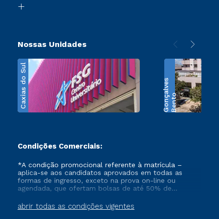
Transferência
Nossas Unidades
Caxias do Sul
s
B
e
n
t
o
G
o
n
ç
a
l
v
e
Condições Comerciais:
*A condição promocional referente à matrícula –
aplica-se aos candidatos aprovados em todas as
formas de ingresso, exceto na prova on-line ou
agendada, que ofertam bolsas de até 50% de
desconto, ambos ingressantes no semestre vigente,
que ainda não tenham efetivado e/ou não tenham
abrir todas as condições vigentes
cancelado ou trancado sua matrícula em uma das