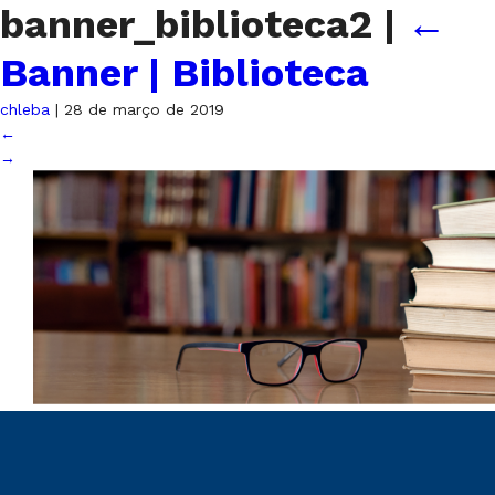
banner_biblioteca2
|
←
Banner | Biblioteca
chleba
|
28 de março de 2019
←
→