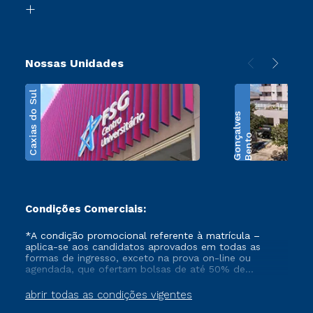
Transferência
Nossas Unidades
Caxias do Sul
s
B
e
n
t
o
G
o
n
ç
a
l
v
e
Condições Comerciais:
*A condição promocional referente à matrícula –
aplica-se aos candidatos aprovados em todas as
formas de ingresso, exceto na prova on-line ou
agendada, que ofertam bolsas de até 50% de
desconto, ambos ingressantes no semestre vigente,
que ainda não tenham efetivado e/ou não tenham
abrir todas as condições vigentes
cancelado ou trancado sua matrícula em uma das