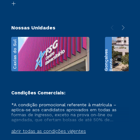
Transferência
Nossas Unidades
Caxias do Sul
s
B
e
n
t
o
G
o
n
ç
a
l
v
e
Condições Comerciais:
*A condição promocional referente à matrícula –
aplica-se aos candidatos aprovados em todas as
formas de ingresso, exceto na prova on-line ou
agendada, que ofertam bolsas de até 50% de
desconto, ambos ingressantes no semestre vigente,
que ainda não tenham efetivado e/ou não tenham
abrir todas as condições vigentes
cancelado ou trancado sua matrícula em uma das
Instituições da Cruzeiro do Sul Educacional, no