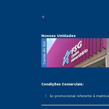
Nossas Unidades
Caxias do Sul
Condições Comerciais:
poderão sofrer alterações nos períodos de rematrícula conforme 
*A condição promocional referente à matrícula