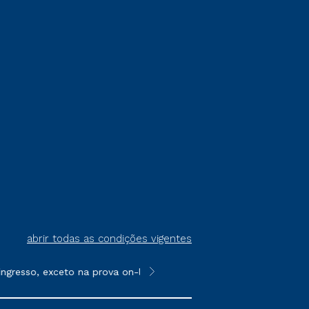
abrir todas as condições vigentes
resso, exceto na prova on-line ou agendada, que ofertam bolsas
**Semipresencial é um formato do E