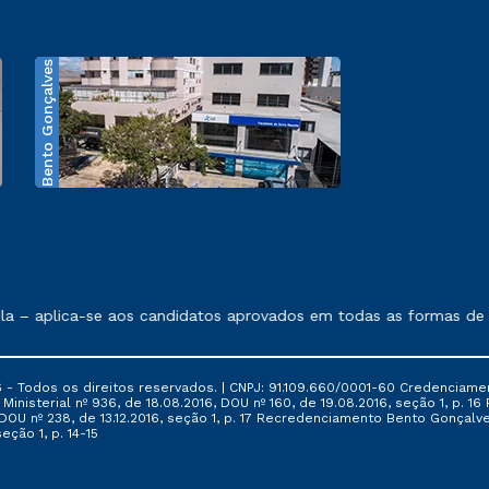
Bento Gonçalves
exposto no contrato de prestação de serviços.
 – aplica-se aos candidatos aprovados em todas as formas de ing
 - Todos os direitos reservados. | CNPJ: 91.109.660/0001-60 Credenciame
ia Ministerial nº 936, de 18.08.2016, DOU nº 160, de 19.08.2016, seção 1, p.
6, DOU nº 238, de 13.12.2016, seção 1, p. 17 Recredenciamento Bento Gonçalve
eção 1, p. 14-15