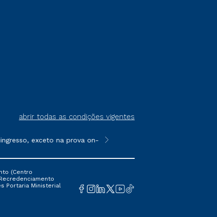
abrir todas as condições vigentes
resso, exceto na prova on-line ou agendada, que ofertam bolsas
**Semipresencial é um formato do E
nto (Centro
 16 Recredenciamento
s Portaria Ministerial