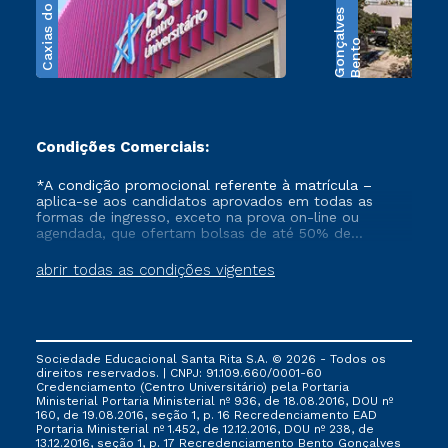
Caxias do Sul
s
B
e
n
t
o
G
o
n
ç
a
l
v
e
Condições Comerciais:
*A condição promocional referente à matrícula –
aplica-se aos candidatos aprovados em todas as
formas de ingresso, exceto na prova on-line ou
agendada, que ofertam bolsas de até 50% de
desconto, ambos ingressantes no semestre vigente,
que ainda não tenham efetivado e/ou não tenham
abrir todas as condições vigentes
cancelado ou trancado sua matrícula em uma das
Instituições da Cruzeiro do Sul Educacional, no
período de 1 ano. Tais condições não se aplicam aos
cursos de Medicina, e também para matriculados via
FIES, Prouni e outros programas governamentais, e
Sociedade Educacional Santa Rita S.A. © 2026 - Todos os
não se acumula com nenhuma outra campanha
direitos reservados. | CNPJ: 91.109.660/0001-60
ofertada pela Instituição.
Credenciamento (Centro Universitário) pela Portaria
Ministerial Portaria Ministerial nº 936, de 18.08.2016, DOU nº
160, de 19.08.2016, seção 1, p. 16 Recredenciamento EAD
Portaria Ministerial nº 1.452, de 12.12.2016, DOU nº 238, de
13.12.2016, seção 1, p. 17 Recredenciamento Bento Gonçalves