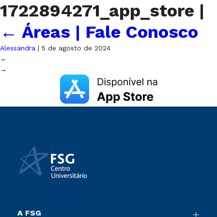
1722894271_app_store
|
←
Áreas | Fale Conosco
Alessandra
|
5 de agosto de 2024
←
→
A FSG