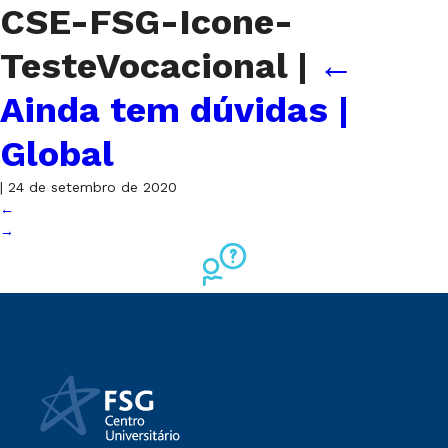
CSE-FSG-Icone-
TesteVocacional
|
←
Ainda tem dúvidas |
Global
|
24 de setembro de 2020
←
→