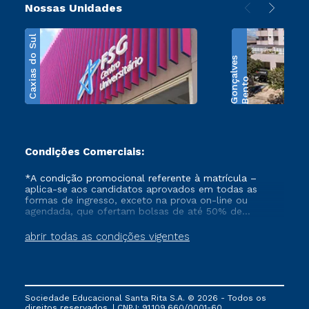
Nossas Unidades
Caxias do Sul
s
B
e
n
t
o
G
o
n
ç
a
l
v
e
Condições Comerciais:
*A condição promocional referente à matrícula –
aplica-se aos candidatos aprovados em todas as
formas de ingresso, exceto na prova on-line ou
agendada, que ofertam bolsas de até 50% de
desconto, ambos ingressantes no semestre vigente,
que ainda não tenham efetivado e/ou não tenham
abrir todas as condições vigentes
cancelado ou trancado sua matrícula em uma das
Instituições da Cruzeiro do Sul Educacional, no
período de 1 ano. Tais condições não se aplicam aos
cursos de Medicina, e também para matriculados via
FIES, Prouni e outros programas governamentais, e
Sociedade Educacional Santa Rita S.A. © 2026 - Todos os
não se acumula com nenhuma outra campanha
direitos reservados. | CNPJ: 91.109.660/0001-60