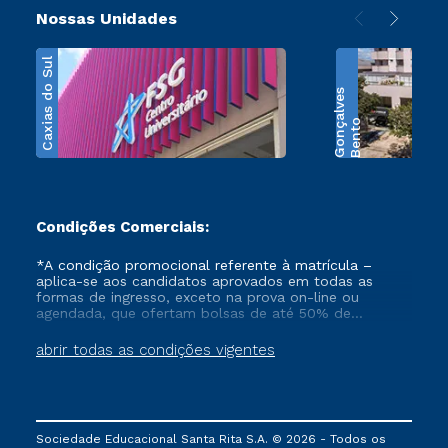
Nossas Unidades
Caxias do Sul
s
B
e
n
t
o
G
o
n
ç
a
l
v
e
Condições Comerciais:
*A condição promocional referente à matrícula –
aplica-se aos candidatos aprovados em todas as
formas de ingresso, exceto na prova on-line ou
agendada, que ofertam bolsas de até 50% de
desconto, ambos ingressantes no semestre vigente,
que ainda não tenham efetivado e/ou não tenham
abrir todas as condições vigentes
cancelado ou trancado sua matrícula em uma das
Instituições da Cruzeiro do Sul Educacional, no
período de 1 ano. Tais condições não se aplicam aos
cursos de Medicina, e também para matriculados via
FIES, Prouni e outros programas governamentais, e
Sociedade Educacional Santa Rita S.A. © 2026 - Todos os
não se acumula com nenhuma outra campanha