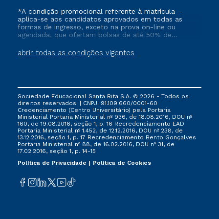
*A condição promocional referente à matrícula –
aplica-se aos candidatos aprovados em todas as
formas de ingresso, exceto na prova on-line ou
agendada, que ofertam bolsas de até 50% de
desconto, ambos ingressantes no semestre vigente,
que ainda não tenham efetivado e/ou não tenham
abrir todas as condições vigentes
cancelado ou trancado sua matrícula em uma das
Instituições da Cruzeiro do Sul Educacional, no
período de 1 ano. Tais condições não se aplicam aos
cursos de Medicina, e também para matriculados via
FIES, Prouni e outros programas governamentais, e
Sociedade Educacional Santa Rita S.A. © 2026 - Todos os
não se acumula com nenhuma outra campanha
direitos reservados. | CNPJ: 91.109.660/0001-60
ofertada pela Instituição.
Credenciamento (Centro Universitário) pela Portaria
Ministerial Portaria Ministerial nº 936, de 18.08.2016, DOU nº
160, de 19.08.2016, seção 1, p. 16 Recredenciamento EAD
Portaria Ministerial nº 1.452, de 12.12.2016, DOU nº 238, de
13.12.2016, seção 1, p. 17 Recredenciamento Bento Gonçalves
Portaria Ministerial nº 88, de 16.02.2016, DOU nº 31, de
17.02.2016, seção 1, p. 14-15
Política de Privacidade
Política de Cookies