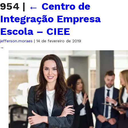
954
|
←
Centro de
Integração Empresa
Escola – CIEE
jefferson.moraes
|
14 de fevereiro de 2019
→